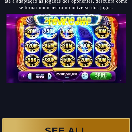
até a adaptação às jogadas dos oponentes, descubra como
se tornar um maestro no universo dos jogos.
SEE ALL