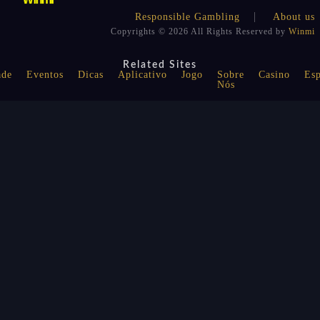
Responsible Gambling
About us
Copyrights © 2026 All Rights Reserved by
Winmi
Related Sites
ade
Eventos
Dicas
Aplicativo
Jogo
Sobre
Casino
Esp
Nós