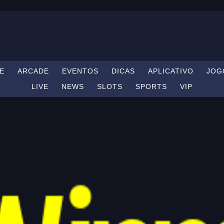
E
ARCADE
EVENTOS
DICAS
APLICATIVO
JOG
LIVE
NEWS
SLOTS
SPORTS
VIP