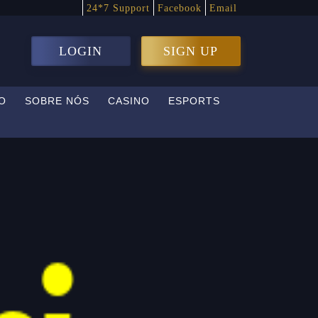
24*7 Support
Facebook
Email
LOGIN
SIGN UP
O
SOBRE NÓS
CASINO
ESPORTS