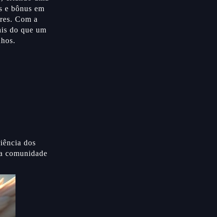
s e bônus em
ores. Com a
ais do que um
nhos.
iência dos
ma comunidade