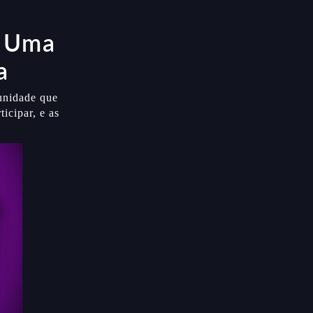
: Uma
a
tunidade que
icipar, e as