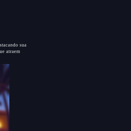
estacando sua
que atraem