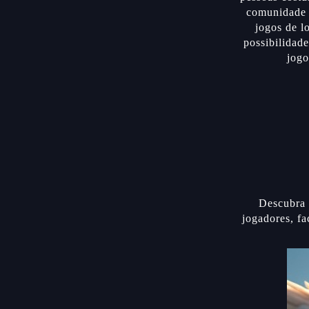
comunidade 
jogos de l
possibilidad
jogo
Descubra 
jogadores, f