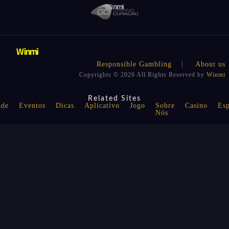
Responsible Gambling
About us
Copyrights © 2026 All Rights Reserved by
Winmi
Related Sites
ade
Eventos
Dicas
Aplicativo
Jogo
Sobre
Casino
Esp
Nós