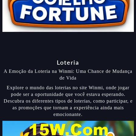
Loteria
A Emoção da Loteria na Winmi: Uma Chance de Mudança
de Vida
Explore o mundo das loterias no site Winmi, onde jogar
pode ser a oportunidade que você estava esperando.
Descubra os diferentes tipos de loterias, como participar, e
as promoções que tornam a experiência ainda mais
emocionante.