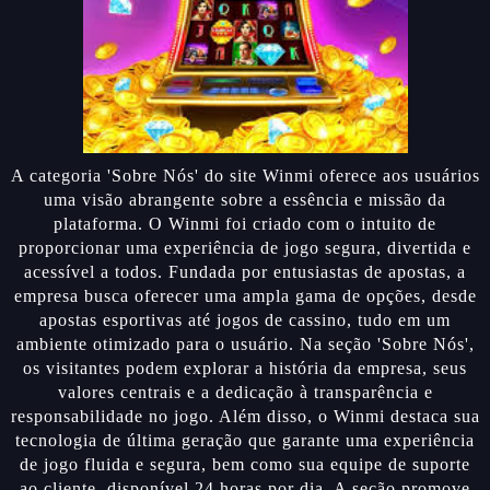
A categoria 'Sobre Nós' do site Winmi oferece aos usuários
uma visão abrangente sobre a essência e missão da
plataforma. O Winmi foi criado com o intuito de
proporcionar uma experiência de jogo segura, divertida e
acessível a todos. Fundada por entusiastas de apostas, a
empresa busca oferecer uma ampla gama de opções, desde
apostas esportivas até jogos de cassino, tudo em um
ambiente otimizado para o usuário. Na seção 'Sobre Nós',
os visitantes podem explorar a história da empresa, seus
valores centrais e a dedicação à transparência e
responsabilidade no jogo. Além disso, o Winmi destaca sua
tecnologia de última geração que garante uma experiência
de jogo fluida e segura, bem como sua equipe de suporte
ao cliente, disponível 24 horas por dia. A seção promove