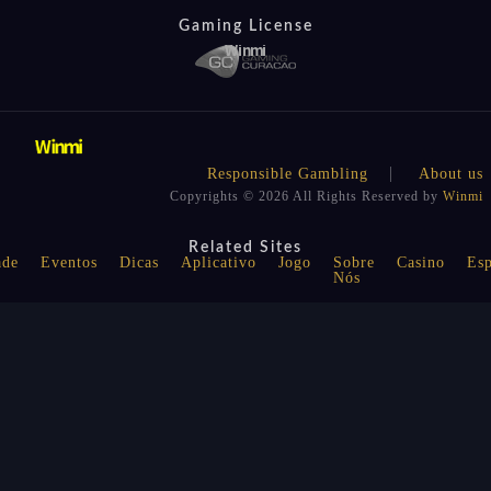
Gaming License
Responsible Gambling
About us
Copyrights © 2026 All Rights Reserved by
Winmi
Related Sites
ade
Eventos
Dicas
Aplicativo
Jogo
Sobre
Casino
Esp
Nós