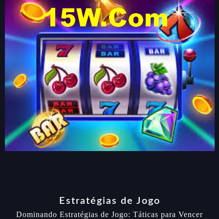
Estratégias de Jogo
Dominando Estratégias de Jogo: Táticas para Vencer