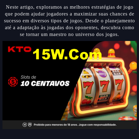
Neste artigo, exploramos as melhores estratégias de jogo
que podem ajudar jogadores a maximizar suas chances de
sucesso em diversos tipos de jogos. Desde o planejamento
até a adaptação às jogadas dos oponentes, descubra como
se tornar um maestro no universo dos jogos.