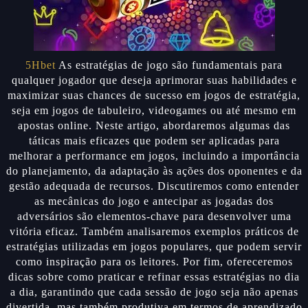
5Hbet
As estratégias de jogo são fundamentais para
qualquer jogador que deseja aprimorar suas habilidades e
maximizar suas chances de sucesso em jogos de estratégia,
seja em jogos de tabuleiro, videogames ou até mesmo em
apostas online. Neste artigo, abordaremos algumas das
táticas mais eficazes que podem ser aplicadas para
melhorar a performance em jogos, incluindo a importância
do planejamento, da adaptação às ações dos oponentes e da
gestão adequada de recursos. Discutiremos como entender
as mecânicas do jogo e antecipar as jogadas dos
adversários são elementos-chave para desenvolver uma
vitória eficaz. Também analisaremos exemplos práticos de
estratégias utilizadas em jogos populares, que podem servir
como inspiração para os leitores. Por fim, ofereceremos
dicas sobre como praticar e refinar essas estratégias no dia
a dia, garantindo que cada sessão de jogo seja não apenas
divertida, mas também produtiva em termos de aprendizado