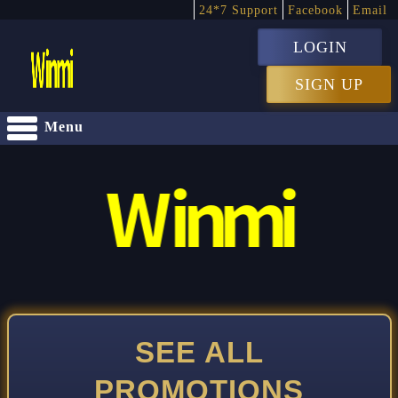
24*7 Support
Facebook
Email
LOGIN
SIGN UP
Menu
SEE ALL
PROMOTIONS