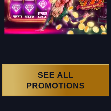
SEE ALL
PROMOTIONS