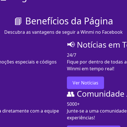
📘 Benefícios da Página
Descubra as vantagens de seguir a Winmi no Facebook
📢 Notícias em 
24/7
oções especiais e códigos
Fique por dentro de todas 
Winmi em tempo real!
Ver Notícias
👥 Comunidade 
5000+
ja diretamente com a equipe
Junte-se a uma comunidade 
experiências!