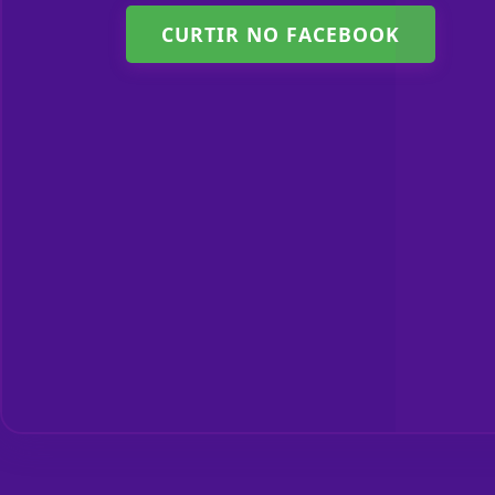
CURTIR NO FACEBOOK