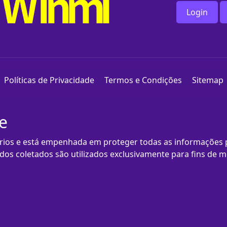
Login
Políticas de Privacidade
Termos e Condições
Sitemap
de
ários e está empenhada em proteger todas as informações 
os coletados são utilizados exclusivamente para fins de m