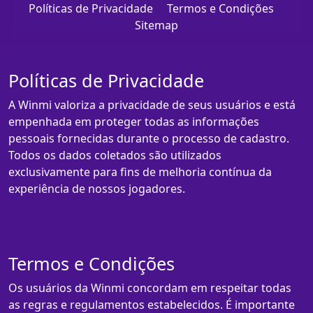
Políticas de Privacidade
Termos e Condições
Sitemap
Políticas de Privacidade
A Winmi valoriza a privacidade de seus usuários e está
empenhada em proteger todas as informações
pessoais fornecidas durante o processo de cadastro.
Todos os dados coletados são utilizados
exclusivamente para fins de melhoria contínua da
experiência de nossos jogadores.
Termos e Condições
Os usuários da Winmi concordam em respeitar todas
as regras e regulamentos estabelecidos. É importante