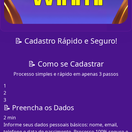
📝 Cadastro Rápido e Seguro!
📝 Como se Cadastrar
Processo simples e rápido em apenas 3 passos
1
2
3
📝 Preencha os Dados
2 min
Informe seus dados pessoais básicos: nome, email,
telefone e data de nascimento. Processo 100% seguro e