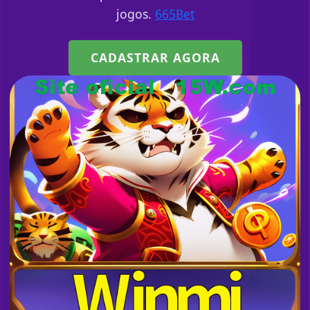
jogos.
665Bet
CADASTRAR AGORA