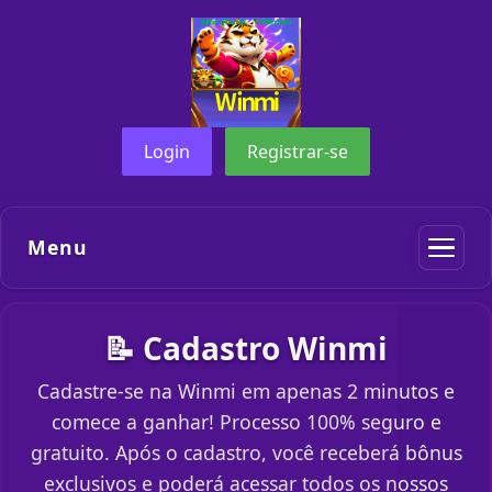
Login
Registrar-se
Menu
📝 Cadastro Winmi
Cadastre-se na Winmi em apenas 2 minutos e
comece a ganhar! Processo 100% seguro e
gratuito. Após o cadastro, você receberá bônus
exclusivos e poderá acessar todos os nossos