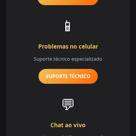
📱
Problemas no celular
Suporte técnico especializado
SUPORTE TÉCNICO
💬
Chat ao vivo