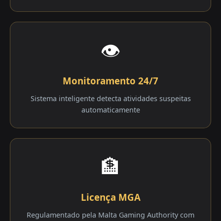
👁️
Monitoramento 24/7
Sistema inteligente detecta atividades suspeitas
automaticamente
🏦
Licença MGA
Regulamentado pela Malta Gaming Authority com