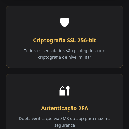
🛡️
Criptografia SSL 256-bit
Todos os seus dados são protegidos com
criptografia de nível militar
🔐
Autenticação 2FA
Dupla verificação via SMS ou app para máxima
segurança