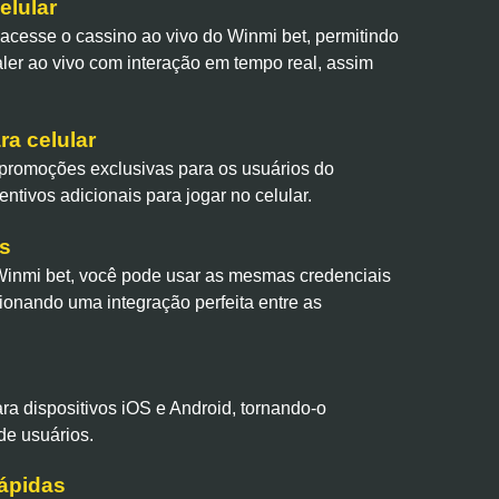
elular
 acesse o cassino ao vivo do Winmi bet, permitindo
ler ao vivo com interação em tempo real, assim
ra celular
promoções exclusivas para os usuários do
entivos adicionais para jogar no celular.
os
Winmi bet, você pode usar as mesmas credenciais
cionando uma integração perfeita entre as
ara dispositivos iOS e Android, tornando-o
e usuários.
rápidas