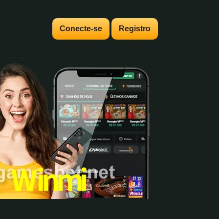
Conecte-se
Registro