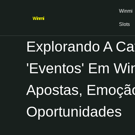
Winmi
Slots
Explorando A Ca
'Eventos' Em Win
Apostas, Emoçã
Oportunidades