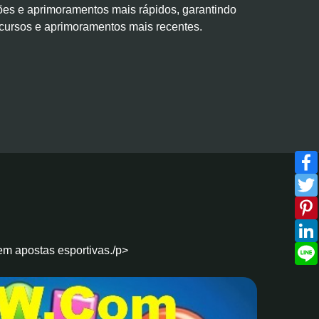
ções e aprimoramentos mais rápidos, garantindo
cursos e aprimoramentos mais recentes.
em apostas esportivas./p>