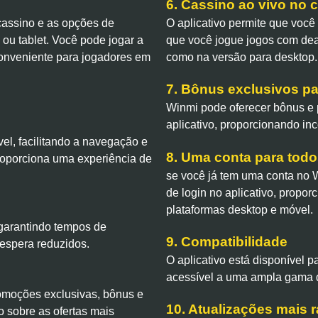
6. Cassino ao vivo no c
cassino e as opções de
O aplicativo permite que você
ou tablet. Você pode jogar a
que você jogue jogos com dea
conveniente para jogadores em
como na versão para desktop.
7. Bônus exclusivos pa
Winmi pode oferecer bônus e 
aplicativo, proporcionando inc
vel, facilitando a navegação e
8. Uma conta para tod
proporciona uma experiência de
se você já tem uma conta no 
de login no aplicativo, propor
plataformas desktop e móvel.
 garantindo tempos de
9. Compatibilidade
 espera reduzidos.
O aplicativo está disponível p
acessível a uma ampla gama d
romoções exclusivas, bônus e
10. Atualizações mais 
o sobre as ofertas mais