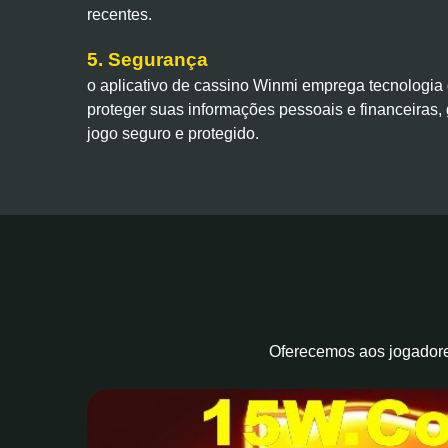
recentes.
5. Segurança
o aplicativo de cassino Winmi emprega tecnologia 
proteger suas informações pessoais e financeiras
jogo seguro e protegido.
Oferecemos aos jogadores