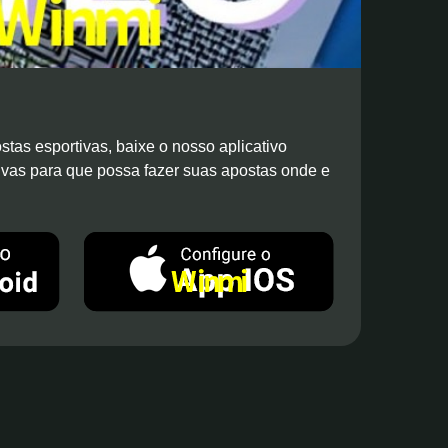
tas esportivas, baixe o nosso aplicativo
ivas para que possa fazer suas apostas onde e