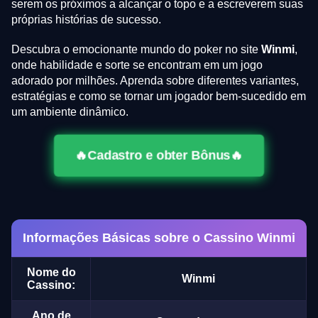
serem os próximos a alcançar o topo e a escreverem suas
próprias histórias de sucesso.
Descubra o emocionante mundo do poker no site
Winmi
,
onde habilidade e sorte se encontram em um jogo
adorado por milhões. Aprenda sobre diferentes variantes,
estratégias e como se tornar um jogador bem-sucedido em
um ambiente dinâmico.
🔥Cadastro e obter Bônus🔥
Informações Básicas sobre o Cassino Winmi
Nome do
Winmi
Cassino:
Ano de