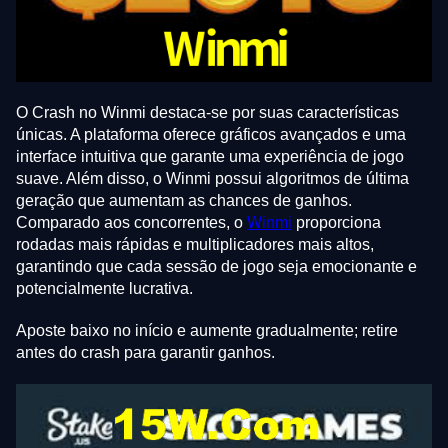
O Crash no Winmi destaca-se por suas características
únicas. A plataforma oferece gráficos avançados e uma
interface intuitiva que garante uma experiência de jogo
suave. Além disso, o Winmi possui algoritmos de última
geração que aumentam as chances de ganhos.
Comparado aos concorrentes, o
Winmi
proporciona
rodadas mais rápidas e multiplicadores mais altos,
garantindo que cada sessão de jogo seja emocionante e
potencialmente lucrativa.
Aposte baixo no início e aumente gradualmente; retire
antes do crash para garantir ganhos.