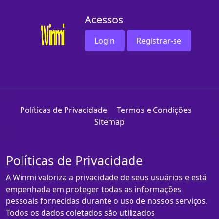
Acessos
Login
Registrar-se
Políticas de Privacidade
Termos e Condições
Sitemap
Políticas de Privacidade
A Winmi valoriza a privacidade de seus usuários e está
empenhada em proteger todas as informações
pessoais fornecidas durante o uso de nossos serviços.
Todos os dados coletados são utilizados