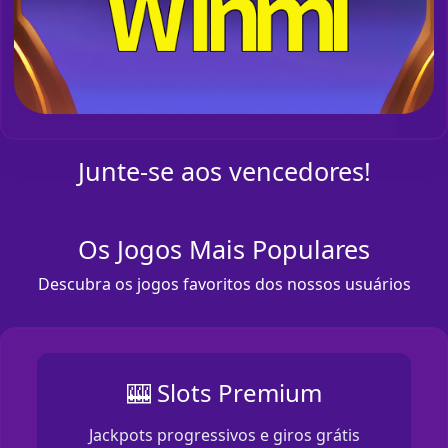
Junte-se aos vencedores!
Os Jogos Mais Populares
Descubra os jogos favoritos dos nossos usuários
🎰 Slots Premium
Jackpots progressivos e giros grátis